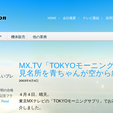
HOME
会社概要
テレビ番組
採用
P
機体販売
他の業務
MX.TV「TOKYOモーニ
見名所を青ちゃんが空から
しいプレ
2003年4月4日
証明の合格
４月４日、晴天。
な記念フラ
東京MXテレビの「TOKYOモーニングサプリ」で
。
Read
嬉しいプレゼント！’
介しました。