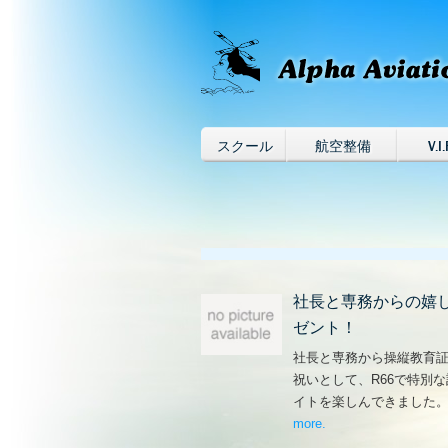
スクール
航空整備
V.I.
社長と専務からの嬉
ゼント！
社長と専務から操縦教育
祝いとして、R66で特別
イトを楽しんできました
more
– ‘社長と専務からの
.