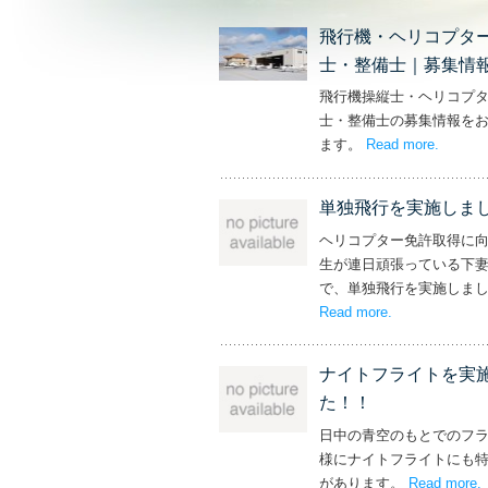
飛行機・ヘリコプタ
士・整備士｜募集情
飛行機操縦士・ヘリコプ
士・整備士の募集情報を
ます。
Read more
– ‘飛
.
単独飛行を実施しま
ヘリコプター免許取得に
生が連日頑張っている下
で、単独飛行を実施しま
Read more
– ‘単独飛行を
.
ナイトフライトを実
た！！
日中の青空のもとでのフ
様にナイトフライトにも
があります。
Read more
.