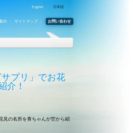
English
日本語
案内
サイトマップ
お問い合わせ
ングサプリ」でお花
紹介！
お花見の名所を青ちゃんが空から紹