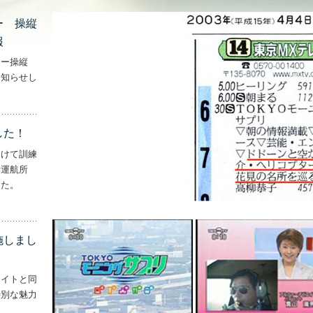
ー 操縦
報
ター操縦
お知らせし
行機・ヘリコプター 操縦士・整備士｜募集情報’
した！
向けて訓練
妻運航所
した。
実施しました！’
施しまし
ライトと同
特別な魅力
– ‘ナイトフライトを実施しました！！’