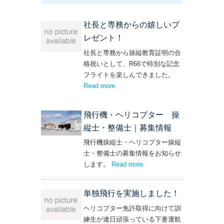
社長と専務からの嬉しいプ
レゼント！
社長と専務から操縦教育証明の合
格祝いとして、R66で特別な記念
フライトを楽しんできました。
Read more
– ‘社長と専務からの嬉しいプレゼン
.
ト！’
飛行機・ヘリコプター 操
縦士・整備士｜募集情報
飛行機操縦士・ヘリコプター操縦
士・整備士の募集情報をお知らせ
します。
Read more
– ‘飛行機・ヘリコプター
.
操縦士・整備士｜募集情報’
単独飛行を実施しました！
ヘリコプター免許取得に向けて訓
練生が連日頑張っている下妻運航