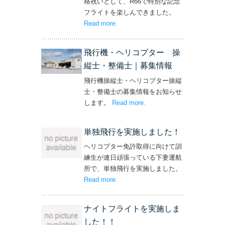
格祝いとして、R66で特別な記念
フライトを楽しんできました。
Read more
– ‘社長と専務からの嬉しいプレゼン
.
ト！’
飛行機・ヘリコプター 操
縦士・整備士｜募集情報
飛行機操縦士・ヘリコプター操縦
士・整備士の募集情報をお知らせ
します。
Read more
– ‘飛行機・ヘリコプター
.
操縦士・整備士｜募集情報’
単独飛行を実施しました！
ヘリコプター免許取得に向けて訓
練生が連日頑張っている下妻運航
所で、単独飛行を実施しました。
Read more
– ‘単独飛行を実施しました！’
.
ナイトフライトを実施しま
した！！