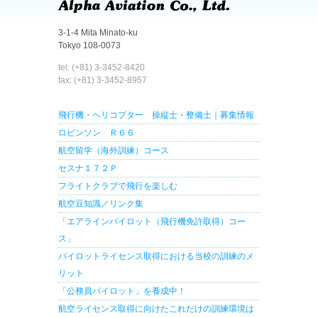
3-1-4 Mita Minato-ku
Tokyo 108-0073
tel: (+81) 3-3452-8420
fax: (+81) 3-3452-8957
飛行機・ヘリコプター 操縦士・整備士｜募集情報
ロビンソン Ｒ６６
航空留学（海外訓練）コース
セスナ１７２Ｐ
フライトクラブで飛行を楽しむ
航空豆知識／リンク集
「エアラインパイロット（飛行機免許取得）コー
ス」
パイロットライセンス取得における当校の訓練のメ
リット
「公務員パイロット」を養成中！
航空ライセンス取得に向けたこれだけの訓練環境は