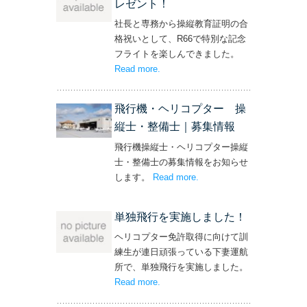
レゼント！
社長と専務から操縦教育証明の合
格祝いとして、R66で特別な記念
フライトを楽しんできました。
Read more
– ‘社長と専務からの嬉しいプレゼン
.
ト！’
飛行機・ヘリコプター 操
縦士・整備士｜募集情報
飛行機操縦士・ヘリコプター操縦
士・整備士の募集情報をお知らせ
します。
Read more
– ‘飛行機・ヘリコプター
.
操縦士・整備士｜募集情報’
単独飛行を実施しました！
ヘリコプター免許取得に向けて訓
練生が連日頑張っている下妻運航
所で、単独飛行を実施しました。
Read more
– ‘単独飛行を実施しました！’
.