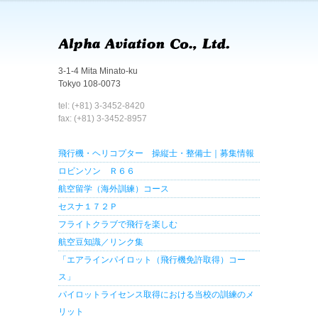
3-1-4 Mita Minato-ku
Tokyo 108-0073
tel: (+81) 3-3452-8420
fax: (+81) 3-3452-8957
飛行機・ヘリコプター 操縦士・整備士｜募集情報
ロビンソン Ｒ６６
航空留学（海外訓練）コース
セスナ１７２Ｐ
フライトクラブで飛行を楽しむ
航空豆知識／リンク集
「エアラインパイロット（飛行機免許取得）コー
ス」
パイロットライセンス取得における当校の訓練のメ
リット