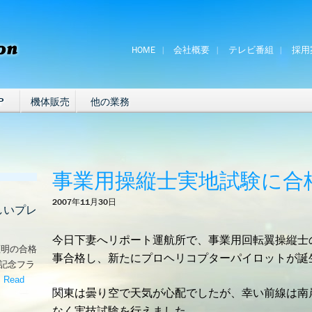
HOME
会社概要
テレビ番組
採用
P
機体販売
他の業務
事業用操縦士実地試験に合
2007年11月30日
しいプレ
今日下妻へリポート運航所で、事業用回転翼操縦士
証明の合格
事合格し、新たにプロヘリコプターパイロットが誕
な記念フラ
。
Read
関東は曇り空で天気が心配でしたが、幸い前線は南
嬉しいプレゼント！’
なく実技試験を行えました。