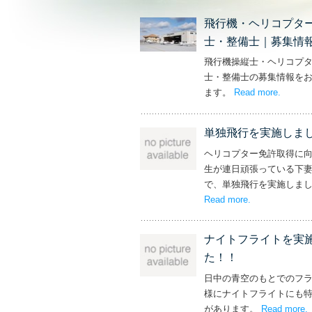
飛行機・ヘリコプタ
士・整備士｜募集情
飛行機操縦士・ヘリコプ
士・整備士の募集情報を
ます。
Read more
– ‘飛
.
単独飛行を実施しま
ヘリコプター免許取得に
生が連日頑張っている下
で、単独飛行を実施しま
Read more
– ‘単独飛行を
.
ナイトフライトを実
た！！
日中の青空のもとでのフ
様にナイトフライトにも
があります。
Read more
.