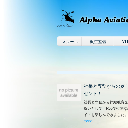
スクール
航空整備
V.I.
社長と専務からの嬉
ゼント！
社長と専務から操縦教育
祝いとして、R66で特別
イトを楽しんできました
more
– ‘社長と専務からの
.