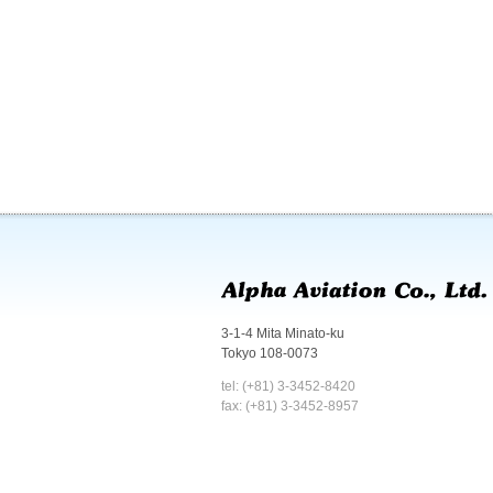
3-1-4 Mita Minato-ku
Tokyo 108-0073
tel: (+81) 3-3452-8420
fax: (+81) 3-3452-8957