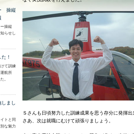
ー 操縦
報
ター操縦
お知らせし
行機・ヘリコプター 操縦士・整備士｜募集情報’
した！
向けて訓練
妻運航所
した。
実施しました！’
施しまし
Ｓさんも日頃努力した訓練成果を思う存分に発揮出
ライトと同
さあ、次は就職にむけて頑張りましょう。
特別な魅力
– ‘ナイトフライトを実施しました！！’