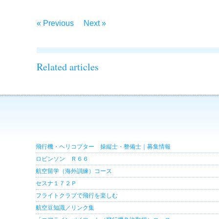
« Previous
Next »
Related articles
飛行機・ヘリコプター 操縦士・整備士｜募集情報
ロビンソン Ｒ６６
航空留学（海外訓練）コース
セスナ１７２Ｐ
フライトクラブで飛行を楽しむ
航空豆知識／リンク集