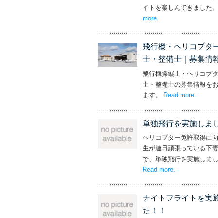
イトを楽しんできました
more
– ‘社長と専務からの
.
飛行機・ヘリコプタ
士・整備士｜募集情
飛行機操縦士・ヘリコプ
士・整備士の募集情報を
ます。
Read more
– ‘飛
.
単独飛行を実施しま
ヘリコプター免許取得に
生が連日頑張っている下
で、単独飛行を実施しま
Read more
– ‘単独飛行を
.
ナイトフライトを実
た！！