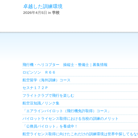
卓越した訓練環境
2026年4月5日 in
学校
飛行機・ヘリコプター 操縦士・整備士｜募集情報
ロビンソン Ｒ６６
航空留学（海外訓練）コース
セスナ１７２Ｐ
フライトクラブで飛行を楽しむ
航空豆知識／リンク集
「エアラインパイロット（飛行機免許取得）コース」
パイロットライセンス取得における当校の訓練のメリット
「公務員パイロット」を養成中！
航空ライセンス取得に向けたこれだけの訓練環境は世界中探してもな