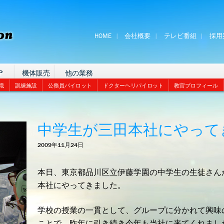
HOME
会社概要
テレビ番組
採用
P
機体販売
他の業務
識
訓練施設
公務員パイロット
ドクターヘリパイロット
教官プロフィール
中学生が三田本社にやって
2009年11月24日
本日、東京都品川区立伊藤学園の中学生の生徒さん
本社にやってきました。
学校の授業の一貫として、グループに分かれて興味
ことで、昨年に引き続き今年も当社に来てくれまし