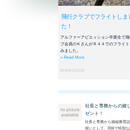
飛行クラブでフライトしま
た！
アルファーアビエィション卒業生で飛
ブ会員のＫさんがＲ４４でのフライト
みました。
» Read More
2016年5月22日
社長と専務からの嬉
ゼント！
社長と専務から操縦教育
祝いとして、R66で特別