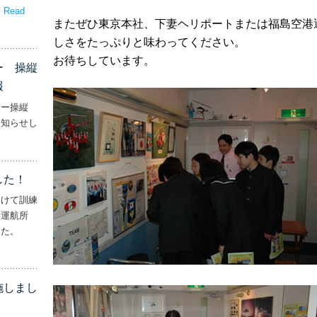
。
Read
またぜひ東京本社、下妻ヘリポートまたは福島空港
嬉しいプレゼント！’
しさをたっぷりと味わってください。
お待ちしています。
ー 操縦
報
ター操縦
お知らせし
行機・ヘリコプター 操縦士・整備士｜募集情報’
した！
向けて訓練
妻運航所
した。
実施しました！’
施しまし