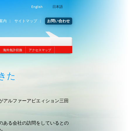
English
日本語
案内
サイトマップ
お問い合わせ
海外免許切換
アクセスマップ
きた
がアルファーアビエィション三田
のある会社の訪問をしているとの
た。