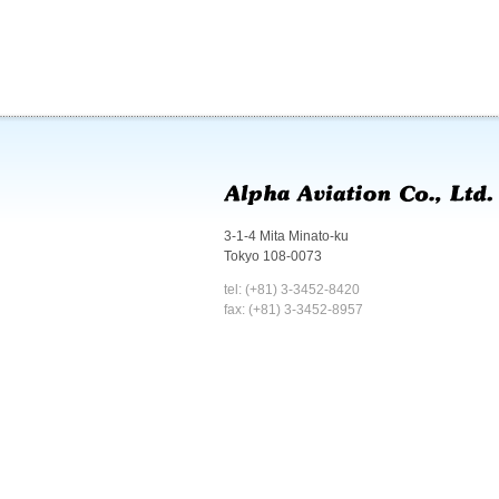
3-1-4 Mita Minato-ku
Tokyo 108-0073
tel: (+81) 3-3452-8420
fax: (+81) 3-3452-8957