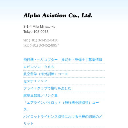
3-1-4 Mita Minato-ku
Tokyo 108-0073
tel: (+81) 3-3452-8420
fax: (+81) 3-3452-8957
飛行機・ヘリコプター 操縦士・整備士｜募集情報
ロビンソン Ｒ６６
航空留学（海外訓練）コース
セスナ１７２Ｐ
フライトクラブで飛行を楽しむ
航空豆知識／リンク集
「エアラインパイロット（飛行機免許取得）コー
ス」
パイロットライセンス取得における当校の訓練のメ
リット