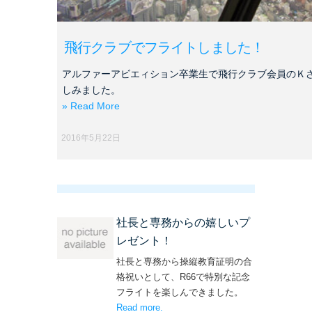
飛行クラブでフライトしました！
アルファーアビエィション卒業生で飛行クラブ会員のＫ
しみました。
» Read More
2016年5月22日
社長と専務からの嬉しいプ
レゼント！
社長と専務から操縦教育証明の合
格祝いとして、R66で特別な記念
フライトを楽しんできました。
Read more
– ‘社長と専務からの嬉しいプレゼン
.