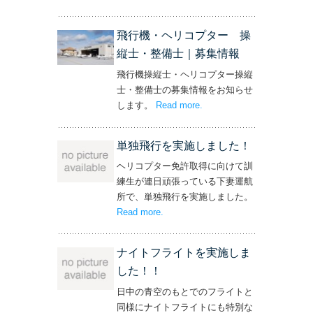
ト！’
飛行機・ヘリコプター 操
縦士・整備士｜募集情報
飛行機操縦士・ヘリコプター操縦
士・整備士の募集情報をお知らせ
します。
Read more
– ‘飛行機・ヘリコプター
.
操縦士・整備士｜募集情報’
単独飛行を実施しました！
ヘリコプター免許取得に向けて訓
練生が連日頑張っている下妻運航
所で、単独飛行を実施しました。
Read more
– ‘単独飛行を実施しました！’
.
ナイトフライトを実施しま
した！！
日中の青空のもとでのフライトと
同様にナイトフライトにも特別な