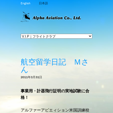
English
日本語
航空留学日記 Ｍさ
ん
2011年3月31日
事業用・計器飛行証明の実地試験に合
格！
アルファーアビエィション米国訓練校