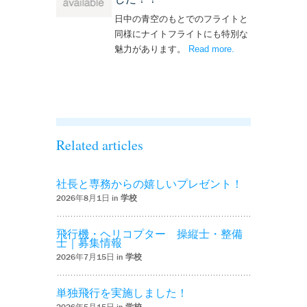
日中の青空のもとでのフライトと
同様にナイトフライトにも特別な
魅力があります。
Read more
– ‘ナイトフライト
.
を実施しまし
た！！’
Related articles
社長と専務からの嬉しいプレゼント！
2026年8月1日 in
学校
飛行機・ヘリコプター 操縦士・整備
士｜募集情報
2026年7月15日 in
学校
単独飛行を実施しました！