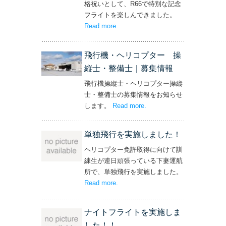
格祝いとして、R66で特別な記念
フライトを楽しんできました。
Read more
– ‘社長と専務からの嬉しいプレゼン
.
ト！’
飛行機・ヘリコプター 操
縦士・整備士｜募集情報
飛行機操縦士・ヘリコプター操縦
士・整備士の募集情報をお知らせ
します。
Read more
– ‘飛行機・ヘリコプター
.
操縦士・整備士｜募集情報’
単独飛行を実施しました！
ヘリコプター免許取得に向けて訓
練生が連日頑張っている下妻運航
所で、単独飛行を実施しました。
Read more
– ‘単独飛行を実施しました！’
.
ナイトフライトを実施しま
した！！