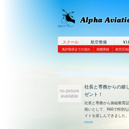
スクール
航空整備
V.I.
免許取得までの流れ
就職実績
航空豆知
社長と専務からの嬉
ゼント！
社長と専務から操縦教育
祝いとして、R66で特別
イトを楽しんできました
more
– ‘社長と専務からの
.