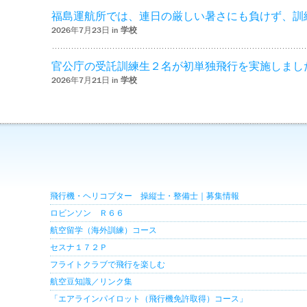
福島運航所では、連日の厳しい暑さにも負けず、訓
2026年7月23日 in
学校
官公庁の受託訓練生２名が初単独飛行を実施しまし
2026年7月21日 in
学校
飛行機・ヘリコプター 操縦士・整備士｜募集情報
ロビンソン Ｒ６６
航空留学（海外訓練）コース
セスナ１７２Ｐ
フライトクラブで飛行を楽しむ
航空豆知識／リンク集
「エアラインパイロット（飛行機免許取得）コース」