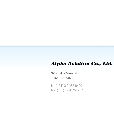
3-1-4 Mita Minato-ku
Tokyo 108-0073
tel: (+81) 3-3452-8420
fax: (+81) 3-3452-8957