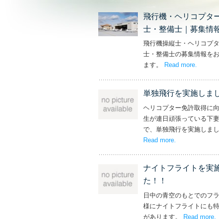
飛行機・ヘリコプタ
士・整備士｜募集情
飛行機操縦士・ヘリコプ
士・整備士の募集情報を
ます。
Read more
– ‘飛
.
単独飛行を実施しま
ヘリコプター免許取得に
生が連日頑張っている下
で、単独飛行を実施しま
Read more
– ‘単独飛行を
.
ナイトフライトを実
た！！
日中の青空のもとでのフ
様にナイトフライトにも
があります。
Read more
.