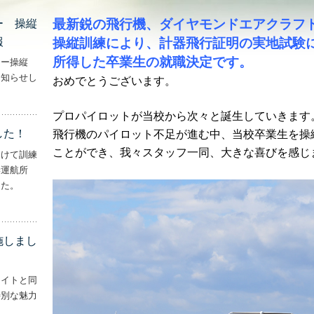
最新鋭の飛行機、ダイヤモンドエアクラフト
ー 操縦
報
操縦訓練により、計器飛行証明の実地試験
所得した卒業生の就職決定です。
ター操縦
お知らせし
おめでとうございます。
行機・ヘリコプター 操縦士・整備士｜募集情報’
プロパイロットが当校から次々と誕生していきます
した！
飛行機のパイロット不足が進む中、当校卒業生を操
ことができ、我々スタッフ一同、大きな喜びを感じ
向けて訓練
妻運航所
した。
実施しました！’
施しまし
ライトと同
特別な魅力
– ‘ナイトフライトを実施しました！！’