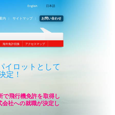
English
日本語
案内
サイトマップ
お問い合わせ
海外免許切換
アクセスマップ
パイロットとして
決定！
所で飛行機免許を取得し
式会社への就職が決定し