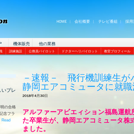
HOME
会社概要
テレビ番組
採用
P
機体販売
他の業務
識
訓練施設
公務員パイロット
ドクターヘリパイロット
教官プロフィール
－速報－ 飛行機訓練生が
静岡エアコミュータに就職
しいプレ
2018年4月30日
証明の合格
アルファーアビエィション福島運航
な記念フラ
た卒業生が、静岡エアコミュータ株
。
Read
嬉しいプレゼント！’
ました。