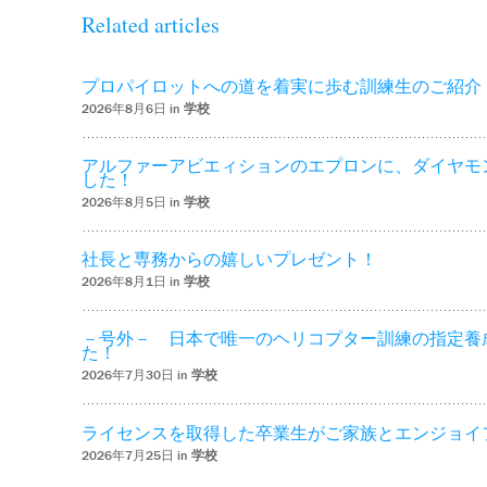
Related articles
プロパイロットへの道を着実に歩む訓練生のご紹介
2026年8月6日 in
学校
アルファーアビエィションのエプロンに、ダイヤモ
した！
2026年8月5日 in
学校
社長と専務からの嬉しいプレゼント！
2026年8月1日 in
学校
－号外－ 日本で唯一のヘリコプター訓練の指定養
た！
2026年7月30日 in
学校
ライセンスを取得した卒業生がご家族とエンジョイ
2026年7月25日 in
学校