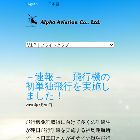
English
日本語
－速報－ 飛行機の
初単独飛行を実施し
ました！
2016年7月10日
飛行機免許取得に向けて多くの訓練生
が連日飛行訓練を実施する福島運航所
で、本日真田さんが初めての単独飛行