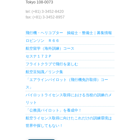
Tokyo 108-0073
tel: (+81) 3-3452-8420
fax: (+81) 3-3452-8957
飛行機・ヘリコプター 操縦士・整備士｜募集情報
ロビンソン Ｒ６６
航空留学（海外訓練）コース
セスナ１７２Ｐ
フライトクラブで飛行を楽しむ
航空豆知識／リンク集
「エアラインパイロット（飛行機免許取得）コー
ス」
パイロットライセンス取得における当校の訓練のメ
リット
「公務員パイロット」を養成中！
航空ライセンス取得に向けたこれだけの訓練環境は
世界中探してもない！