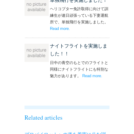
単独飛行を実施しました！
ヘリコプター免許取得に向けて訓
練生が連日頑張っている下妻運航
所で、単独飛行を実施しました。
Read more
– ‘単独飛行を実施しました！’
.
ナイトフライトを実施しま
した！！
日中の青空のもとでのフライトと
同様にナイトフライトにも特別な
魅力があります。
Read more
– ‘ナイトフライト
.
を実施しまし
た！！’
Related articles