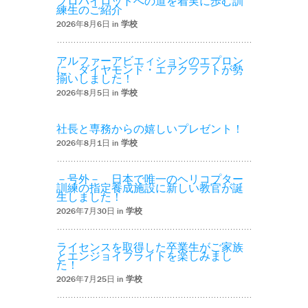
プロパイロットへの道を着実に歩む訓
練生のご紹介
2026年8月6日 in
学校
アルファーアビエィションのエプロン
に、ダイヤモンド・エアクラフトが勢
揃いしました！
2026年8月5日 in
学校
社長と専務からの嬉しいプレゼント！
2026年8月1日 in
学校
－号外－ 日本で唯一のヘリコプター
訓練の指定養成施設に新しい教官が誕
生しました！
2026年7月30日 in
学校
ライセンスを取得した卒業生がご家族
とエンジョイフライトを楽しみまし
た！
2026年7月25日 in
学校