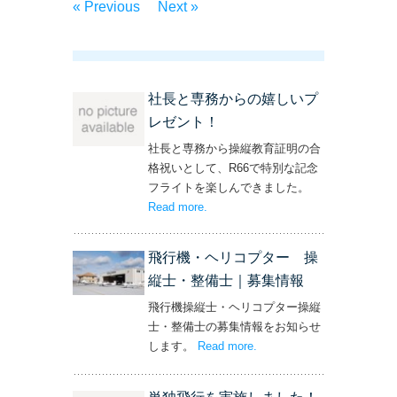
« Previous
Next »
社長と専務からの嬉しいプ
レゼント！
社長と専務から操縦教育証明の合
格祝いとして、R66で特別な記念
フライトを楽しんできました。
Read more
– ‘社長と専務からの嬉しいプレゼン
.
ト！’
飛行機・ヘリコプター 操
縦士・整備士｜募集情報
飛行機操縦士・ヘリコプター操縦
士・整備士の募集情報をお知らせ
します。
Read more
– ‘飛行機・ヘリコプター
.
操縦士・整備士｜募集情報’