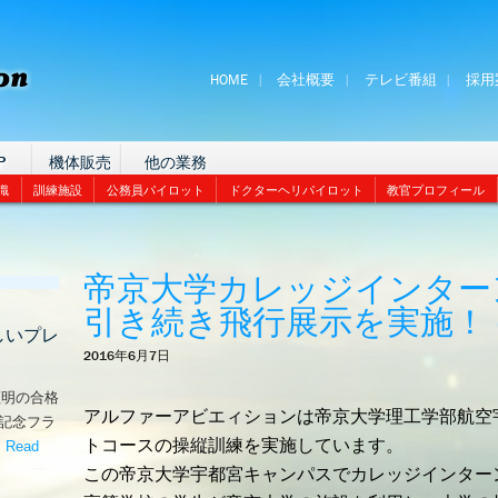
HOME
会社概要
テレビ番組
採用
P
機体販売
他の業務
識
訓練施設
公務員パイロット
ドクターヘリパイロット
教官プロフィール
帝京大学カレッジインター
引き続き飛行展示を実施！ (20
しいプレ
2016年6月7日
証明の合格
アルファーアビエィションは帝京大学理工学部航空
な記念フラ
トコースの操縦訓練を実施しています。
。
Read
嬉しいプレゼント！’
この帝京大学宇都宮キャンパスでカレッジインター