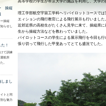
高等学校の学生が帝京大学の施設を利用し、大学の
ー 操縦
理工学部航空宇宙工学科ヘリパイロットコースでは
報
エィションの飛行教官による飛行展示も行いました
ター操縦
近郊近県の高校生がたくさん見学に来て、操縦席に
お知らせし
生から操縦方法などを教わっていました。
行機・ヘリコプター 操縦士・整備士｜募集情報’
パイロットコースの学生による展示飛行を今回も行
張り切って飛行した甲斐あってとても盛況でした。
した！
向けて訓練
妻運航所
した。
実施しました！’
施しまし
ライトと同
特別な魅力
– ‘ナイトフライトを実施しました！！’