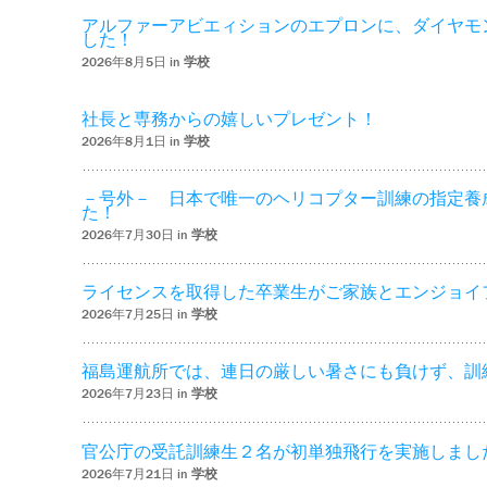
アルファーアビエィションのエプロンに、ダイヤモ
した！
2026年8月5日 in
学校
社長と専務からの嬉しいプレゼント！
2026年8月1日 in
学校
－号外－ 日本で唯一のヘリコプター訓練の指定養
た！
2026年7月30日 in
学校
ライセンスを取得した卒業生がご家族とエンジョイ
2026年7月25日 in
学校
福島運航所では、連日の厳しい暑さにも負けず、訓
2026年7月23日 in
学校
官公庁の受託訓練生２名が初単独飛行を実施しまし
2026年7月21日 in
学校