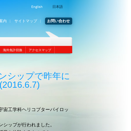
English
日本語
案内
サイトマップ
お問い合わせ
海外免許切換
アクセスマップ
ンシップで昨年に
16.6.7)
宇宙工学科ヘリコプターパイロッ
ンシップが行われました。