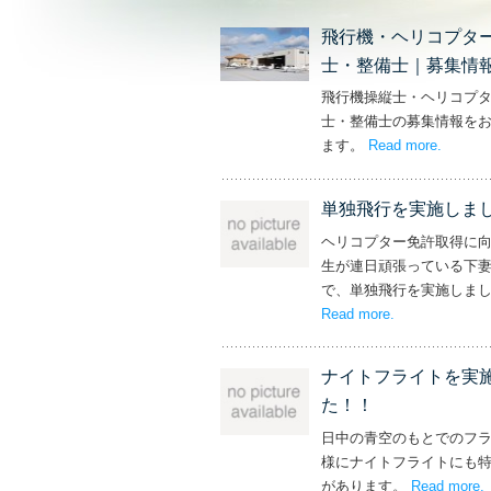
飛行機・ヘリコプタ
士・整備士｜募集情
飛行機操縦士・ヘリコプ
士・整備士の募集情報を
ます。
Read more
– ‘飛
.
単独飛行を実施しま
ヘリコプター免許取得に
生が連日頑張っている下
で、単独飛行を実施しま
Read more
– ‘単独飛行を
.
ナイトフライトを実
た！！
日中の青空のもとでのフ
様にナイトフライトにも
があります。
Read more
.