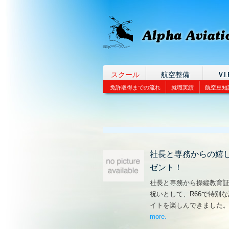
スクール
航空整備
V.I.
免許取得までの流れ
就職実績
航空豆知
社長と専務からの嬉
ゼント！
社長と専務から操縦教育
祝いとして、R66で特別
イトを楽しんできました
more
– ‘社長と専務からの
.