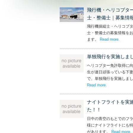
飛行機・ヘリコプタ
士・整備士｜募集情
飛行機操縦士・ヘリコプ
士・整備士の募集情報を
ます。
Read more
– ‘飛
.
単独飛行を実施しま
ヘリコプター免許取得に
生が連日頑張っている下
で、単独飛行を実施しま
Read more
– ‘単独飛行を
.
ナイトフライトを実
た！！
日中の青空のもとでのフ
様にナイトフライトにも
があります。
Read more
.