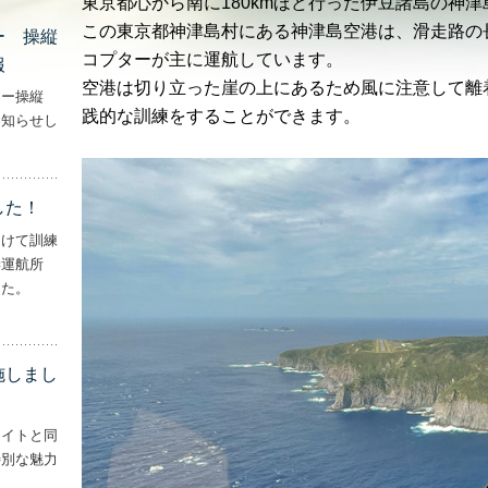
東京都心から南に180kmほど行った伊豆諸島の神
この東京都神津島村にある神津島空港は、滑走路の長
ー 操縦
コプターが主に運航しています。
報
空港は切り立った崖の上にあるため風に注意して離
ター操縦
践的な訓練をすることができます。
お知らせし
行機・ヘリコプター 操縦士・整備士｜募集情報’
した！
向けて訓練
妻運航所
した。
実施しました！’
施しまし
ライトと同
特別な魅力
– ‘ナイトフライトを実施しました！！’