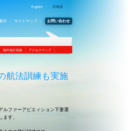
English
日本語
案内
サイトマップ
お問い合わせ
海外免許切換
アクセスマップ
の航法訓練も実施
アルファーアビエィション下妻運
します。