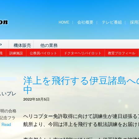
HOME
会社概要
テレビ番組
採用
P
機体販売
他の業務
識
訓練施設
公務員パイロット
ドクターヘリパイロット
教官プロフィール
洋上を飛行する伊豆諸島へ
中
しいプレ
2022年10月5日
証明の合格
ヘリコプター免許取得に向けて訓練生が連日頑張る
な記念フラ
航所より、今回は洋上を飛行する航法訓練をお届け
。
Read
嬉しいプレゼント！’