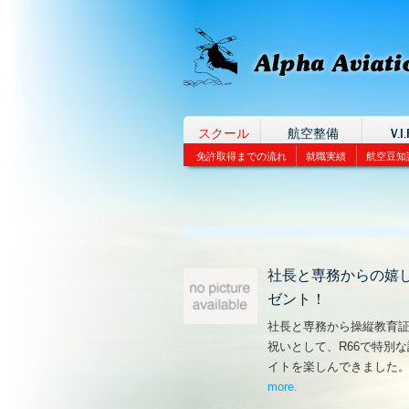
スクール
航空整備
V.I.
免許取得までの流れ
就職実績
航空豆知
社長と専務からの嬉
ゼント！
社長と専務から操縦教育
祝いとして、R66で特別
イトを楽しんできました
more
– ‘社長と専務からの
.