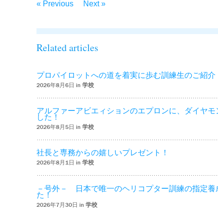
« Previous
Next »
Related articles
プロパイロットへの道を着実に歩む訓練生のご紹介
2026年8月6日 in
学校
アルファーアビエィションのエプロンに、ダイヤモ
した！
2026年8月5日 in
学校
社長と専務からの嬉しいプレゼント！
2026年8月1日 in
学校
－号外－ 日本で唯一のヘリコプター訓練の指定養
た！
2026年7月30日 in
学校