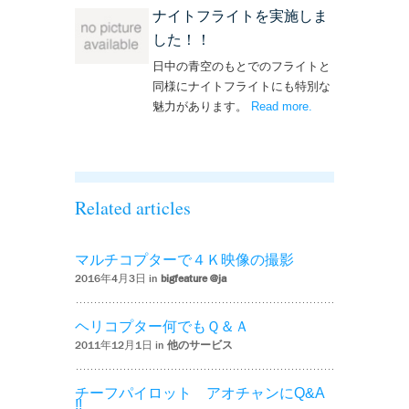
ナイトフライトを実施しま
した！！
日中の青空のもとでのフライトと
同様にナイトフライトにも特別な
魅力があります。
Read more
– ‘ナイトフライト
.
を実施しまし
た！！’
Related articles
マルチコプターで４Ｋ映像の撮影
2016年4月3日 in
bigfeature @ja
ヘリコプター何でもＱ＆Ａ
2011年12月1日 in
他のサービス
チーフパイロット アオチャンにQ&A
!!