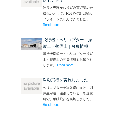
レゼント！
社長と専務から操縦教育証明の合
格祝いとして、R66で特別な記念
フライトを楽しんできました。
Read more
– ‘社長と専務からの嬉しいプレゼン
.
ト！’
飛行機・ヘリコプター 操
縦士・整備士｜募集情報
飛行機操縦士・ヘリコプター操縦
士・整備士の募集情報をお知らせ
します。
Read more
– ‘飛行機・ヘリコプター
.
操縦士・整備士｜募集情報’
単独飛行を実施しました！
ヘリコプター免許取得に向けて訓
練生が連日頑張っている下妻運航
所で、単独飛行を実施しました。
Read more
– ‘単独飛行を実施しました！’
.