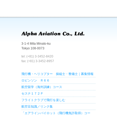
3-1-4 Mita Minato-ku
Tokyo 108-0073
tel: (+81) 3-3452-8420
fax: (+81) 3-3452-8957
飛行機・ヘリコプター 操縦士・整備士｜募集情報
ロビンソン Ｒ６６
航空留学（海外訓練）コース
セスナ１７２Ｐ
フライトクラブで飛行を楽しむ
航空豆知識／リンク集
「エアラインパイロット（飛行機免許取得）コー