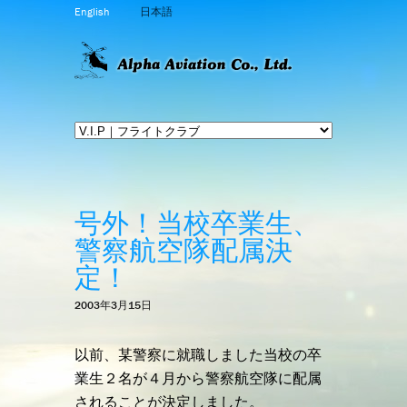
English
日本語
号外！当校卒業生、
警察航空隊配属決
定！
2003年3月15日
以前、某警察に就職しました当校の卒
業生２名が４月から警察航空隊に配属
されることが決定しました。