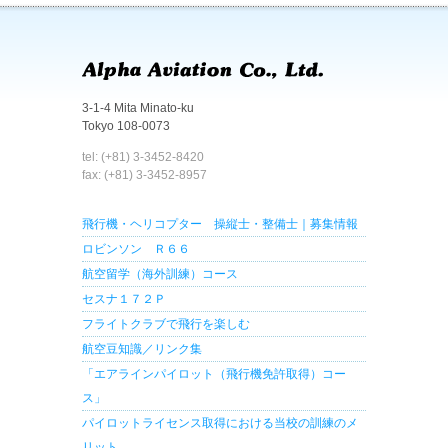
3-1-4 Mita Minato-ku
Tokyo 108-0073
tel: (+81) 3-3452-8420
fax: (+81) 3-3452-8957
飛行機・ヘリコプター 操縦士・整備士｜募集情報
ロビンソン Ｒ６６
航空留学（海外訓練）コース
セスナ１７２Ｐ
フライトクラブで飛行を楽しむ
航空豆知識／リンク集
「エアラインパイロット（飛行機免許取得）コー
ス」
パイロットライセンス取得における当校の訓練のメ
リット