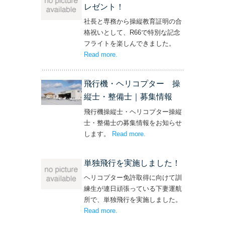
レゼント！
社長と専務から操縦教育証明の合
格祝いとして、R66で特別な記念
フライトを楽しんできました。
Read more
– ‘社長と専務からの嬉しいプレゼン
.
ト！’
飛行機・ヘリコプター 操
縦士・整備士｜募集情報
飛行機操縦士・ヘリコプター操縦
士・整備士の募集情報をお知らせ
します。
Read more
– ‘飛行機・ヘリコプター
.
操縦士・整備士｜募集情報’
単独飛行を実施しました！
ヘリコプター免許取得に向けて訓
練生が連日頑張っている下妻運航
所で、単独飛行を実施しました。
Read more
– ‘単独飛行を実施しました！’
.