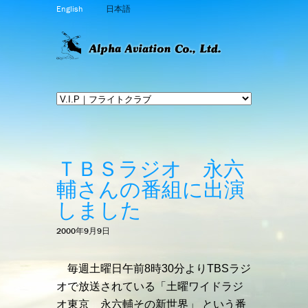
English
日本語
ＴＢＳラジオ 永六
輔さんの番組に出演
しました
2000年9月9日
毎週土曜日午前8時30分よりTBSラジ
オで放送されている「土曜ワイドラジ
オ東京 永六輔その新世界」 という番