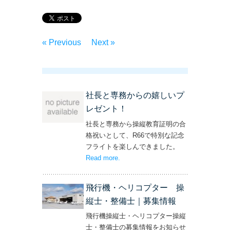
« Previous
Next »
社長と専務からの嬉しいプ
レゼント！
社長と専務から操縦教育証明の合
格祝いとして、R66で特別な記念
フライトを楽しんできました。
Read more
– ‘社長と専務からの嬉しいプレゼン
.
ト！’
飛行機・ヘリコプター 操
縦士・整備士｜募集情報
飛行機操縦士・ヘリコプター操縦
士・整備士の募集情報をお知らせ