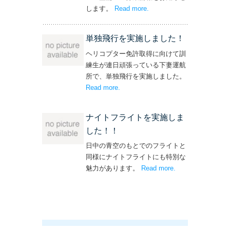
します。
Read more
– ‘飛行機・ヘリコプター
.
操縦士・整備士｜募集情報’
単独飛行を実施しました！
ヘリコプター免許取得に向けて訓
練生が連日頑張っている下妻運航
所で、単独飛行を実施しました。
Read more
– ‘単独飛行を実施しました！’
.
ナイトフライトを実施しま
した！！
日中の青空のもとでのフライトと
同様にナイトフライトにも特別な
魅力があります。
Read more
– ‘ナイトフライト
.
を実施しまし
た！！’