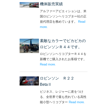
機体販売実績
アルファーアビエィションは、米
国ロビンソンヘリコプター社の正
規代理店を務めています。
Read
more
– ‘機体販売実績’
.
素敵なカラーでピカピカの
ロビンソンＲ４４です。
ロビンソンヘリコプターＲ４４を
新機でご購入されたお客様です。
Read more
– ‘素敵なカラーでピカピカのロビン
.
ソンＲ４４です。’
ロビンソン Ｒ２２
BetaⅡ
ビジネス、レジャーに差をつけ
る、全世界で最も売れている高性
能小型ヘリコプター
Read more
– ‘ロビンソン
.