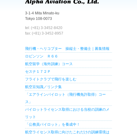
3-1-4 Mita Minato-ku
Tokyo 108-0073
tel: (+81) 3-3452-8420
fax: (+81) 3-3452-8957
飛行機・ヘリコプター 操縦士・整備士｜募集情報
ロビンソン Ｒ６６
航空留学（海外訓練）コース
セスナ１７２Ｐ
フライトクラブで飛行を楽しむ
航空豆知識／リンク集
「エアラインパイロット（飛行機免許取得）コー
ス」
パイロットライセンス取得における当校の訓練のメ
リット
「公務員パイロット」を養成中！
航空ライセンス取得に向けたこれだけの訓練環境は