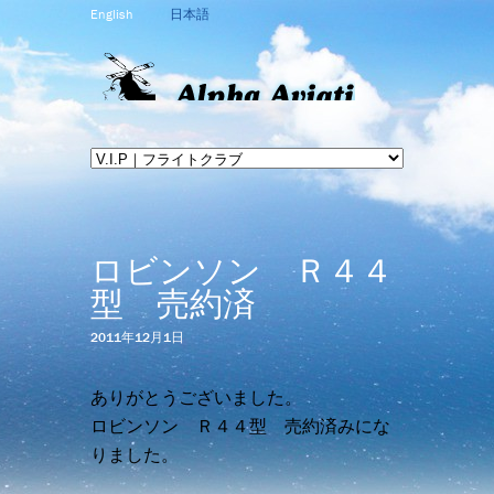
English
日本語
ロビンソン Ｒ４４
型 売約済
2011年12月1日
ありがとうございました。
ロビンソン Ｒ４４型 売約済みにな
りました。