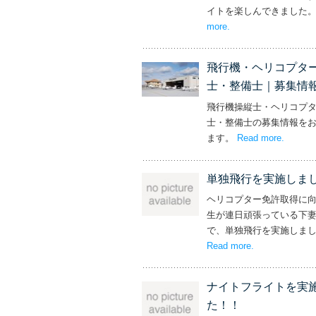
イトを楽しんできました
more
– ‘社長と専務からの
.
飛行機・ヘリコプタ
士・整備士｜募集情
飛行機操縦士・ヘリコプ
士・整備士の募集情報を
ます。
Read more
– ‘飛
.
単独飛行を実施しま
ヘリコプター免許取得に
生が連日頑張っている下
で、単独飛行を実施しま
Read more
– ‘単独飛行を
.
ナイトフライトを実
た！！