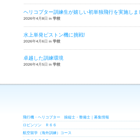
ヘリコプター訓練生が嬉しい初単独飛行を実施しま
2026年4月8日 in
学校
水上単発ピストン機に挑戦!
2026年4月6日 in
学校
卓越した訓練環境
2026年4月5日 in
学校
飛行機・ヘリコプター 操縦士・整備士｜募集情報
ロビンソン Ｒ６６
航空留学（海外訓練）コース