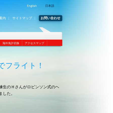
English
日本語
案内
サイトマップ
お問い合わせ
海外免許切換
アクセスマップ
でフライト！
練生のＨさんがロビンソン式のヘ
ました。
。