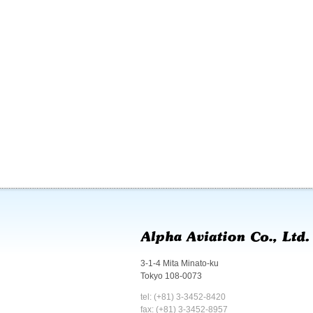
3-1-4 Mita Minato-ku
Tokyo 108-0073
tel: (+81) 3-3452-8420
fax: (+81) 3-3452-8957