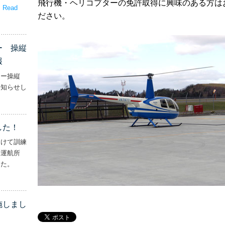
飛行機・ヘリコプターの免許取得に興味のある方は
。
Read
ださい。
嬉しいプレゼント！’
ー 操縦
報
ター操縦
お知らせし
行機・ヘリコプター 操縦士・整備士｜募集情報’
した！
向けて訓練
妻運航所
した。
実施しました！’
施しまし