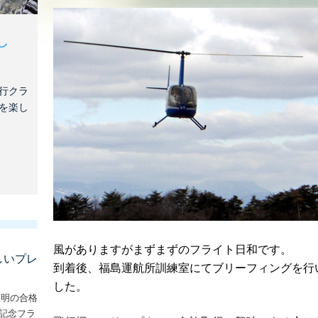
し
行クラ
を楽し
風がありますがまずまずのフライト日和です。
しいプレ
到着後、福島運航所訓練室にてブリーフィングを行
した。
証明の合格
な記念フラ