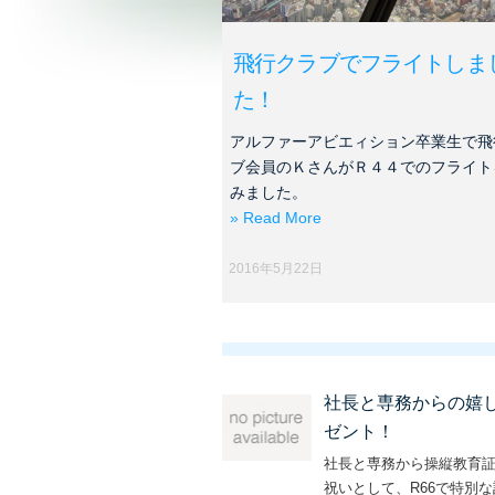
飛行クラブでフライトしま
た！
アルファーアビエィション卒業生で飛
ブ会員のＫさんがＲ４４でのフライト
みました。
» Read More
2016年5月22日
社長と専務からの嬉
ゼント！
社長と専務から操縦教育
祝いとして、R66で特別