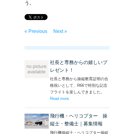
う。
« Previous
Next »
社長と専務からの嬉しいプ
レゼント！
社長と専務から操縦教育証明の合
格祝いとして、R66で特別な記念
フライトを楽しんできました。
Read more
– ‘社長と専務からの嬉しいプレゼン
.
ト！’
飛行機・ヘリコプター 操
縦士・整備士｜募集情報
飛行機操縦士・ヘリコプター操縦