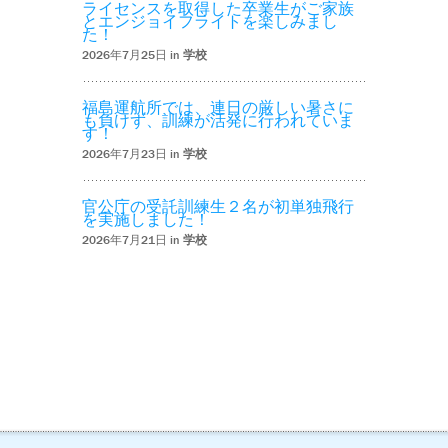
ライセンスを取得した卒業生がご家族
とエンジョイフライトを楽しみまし
た！
2026年7月25日 in
学校
福島運航所では、連日の厳しい暑さに
も負けず、訓練が活発に行われていま
す！
2026年7月23日 in
学校
官公庁の受託訓練生２名が初単独飛行
を実施しました！
2026年7月21日 in
学校