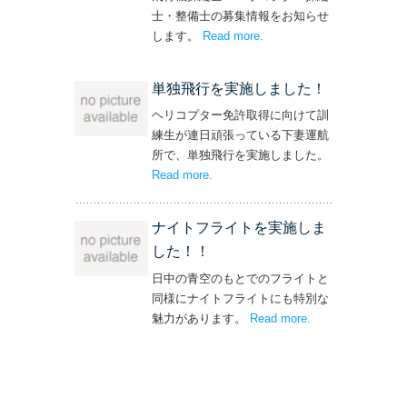
士・整備士の募集情報をお知らせ
します。
Read more
– ‘飛行機・ヘリコプター
.
操縦士・整備士｜募集情報’
単独飛行を実施しました！
ヘリコプター免許取得に向けて訓
練生が連日頑張っている下妻運航
所で、単独飛行を実施しました。
Read more
– ‘単独飛行を実施しました！’
.
ナイトフライトを実施しま
した！！
日中の青空のもとでのフライトと
同様にナイトフライトにも特別な
魅力があります。
Read more
– ‘ナイトフライト
.
を実施しまし
た！！’