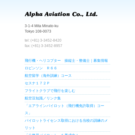
3-1-4 Mita Minato-ku
Tokyo 108-0073
tel: (+81) 3-3452-8420
fax: (+81) 3-3452-8957
飛行機・ヘリコプター 操縦士・整備士｜募集情報
ロビンソン Ｒ６６
航空留学（海外訓練）コース
セスナ１７２Ｐ
フライトクラブで飛行を楽しむ
航空豆知識／リンク集
「エアラインパイロット（飛行機免許取得）コー
ス」
パイロットライセンス取得における当校の訓練のメ
リット