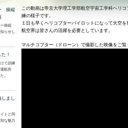
この動画は帝京大学理工学部航空宇宙工学科ヘリコ
ー 操縦
練の様子です。
報
１日も早くヘリコプターパイロットになって大空を
ター操縦
航空界は皆さんの活躍を必要としています。
お知らせし
行機・ヘリコプター 操縦士・整備士｜募集情報’
マルチコプター（ドローン）で撮影した映像をご覧
した！
向けて訓練
妻運航所
した。
実施しました！’
施しまし
ライトと同
特別な魅力
– ‘ナイトフライトを実施しました！！’