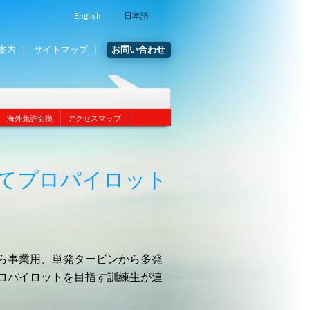
English
日本語
案内
サイトマップ
お問い合わせ
海外免許切換
アクセスマップ
てプロパイロット
ら事業用、単発タービンから多発
ロパイロットを目指す訓練生が連