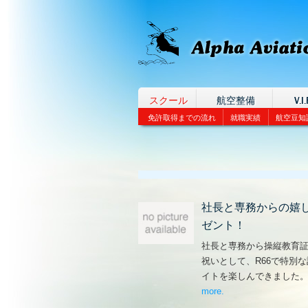
スクール
航空整備
V.I.
免許取得までの流れ
就職実績
航空豆知
社長と専務からの嬉
ゼント！
社長と専務から操縦教育
祝いとして、R66で特別
イトを楽しんできました
more
– ‘社長と専務からの
.