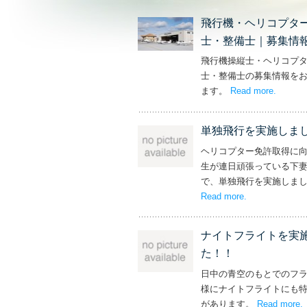
飛行機・ヘリコプタ
士・整備士｜募集情
飛行機操縦士・ヘリコプ
士・整備士の募集情報を
ます。
Read more
– ‘飛
.
単独飛行を実施しま
ヘリコプター免許取得に
生が連日頑張っている下
で、単独飛行を実施しま
Read more
– ‘単独飛行を
.
ナイトフライトを実
た！！
日中の青空のもとでのフ
様にナイトフライトにも
があります。
Read more
.