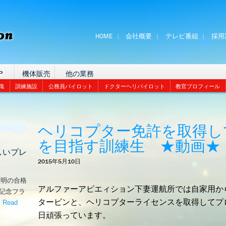
HOME
会社概要
テレビ番組
採用
P
機体販売
他の業務
識
訓練施設
公務員パイロット
ドクターヘリパイロット
教官プロフィール
ヘリコプター免許を取得し
を目指す訓練生 ★動画★
しいプレ
2015年5月10日
証明の合格
アルファーアビエィション下妻運航所では自家用か
な記念フラ
タービンと、ヘリコプターライセンスを取得してプ
。
Read
嬉しいプレゼント！’
日頑張っています。