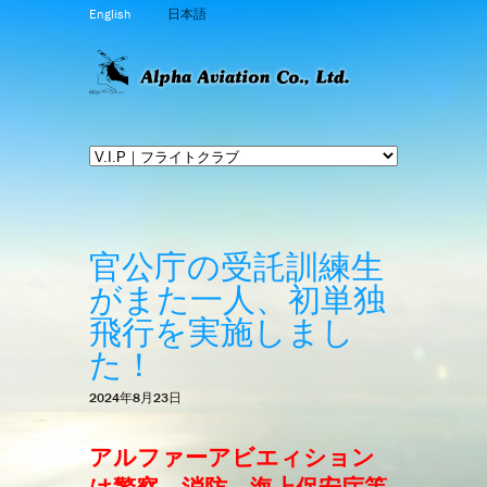
English
日本語
官公庁の受託訓練生
がまた一人、初単独
飛行を実施しまし
た！
2024年8月23日
アルファーアビエィション