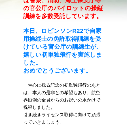
は警察、消防、海上保安庁等
の官公庁のパイロットの操縦
訓練を多数受託しています。
本日、ロビンソンR22で自家
用操縦士の免許取得訓練を受
けている官公庁の訓練生が、
嬉しい初単独飛行を実施しま
した。
おめでとうございます。
一生心に残る記念の初単独飛行のあと
は、本人の是非との希望もあり、航空
界恒例の全員からのお祝いの水かけで
祝福しました。
引き続きライセンス取得に向けて頑張
っていきましょう。