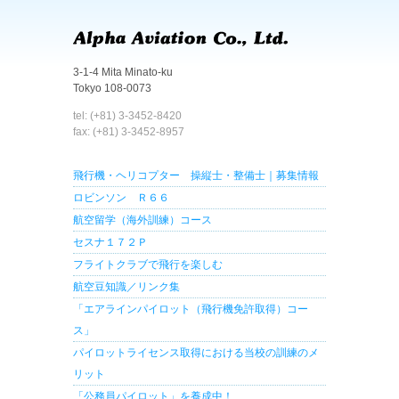
3-1-4 Mita Minato-ku
Tokyo 108-0073
tel: (+81) 3-3452-8420
fax: (+81) 3-3452-8957
飛行機・ヘリコプター 操縦士・整備士｜募集情報
ロビンソン Ｒ６６
航空留学（海外訓練）コース
セスナ１７２Ｐ
フライトクラブで飛行を楽しむ
航空豆知識／リンク集
「エアラインパイロット（飛行機免許取得）コー
ス」
パイロットライセンス取得における当校の訓練のメ
リット
「公務員パイロット」を養成中！