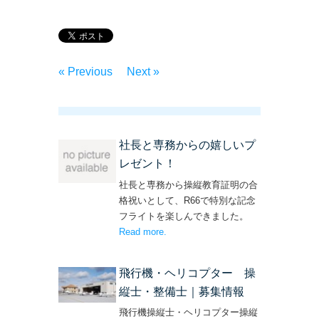
« Previous
Next »
社長と専務からの嬉しいプ
レゼント！
社長と専務から操縦教育証明の合
格祝いとして、R66で特別な記念
フライトを楽しんできました。
Read more
– ‘社長と専務からの嬉しいプレゼン
.
ト！’
飛行機・ヘリコプター 操
縦士・整備士｜募集情報
飛行機操縦士・ヘリコプター操縦