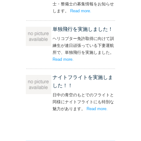
士・整備士の募集情報をお知らせ
します。
Read more
– ‘飛行機・ヘリコプター
.
操縦士・整備士｜募集情報’
単独飛行を実施しました！
ヘリコプター免許取得に向けて訓
練生が連日頑張っている下妻運航
所で、単独飛行を実施しました。
Read more
– ‘単独飛行を実施しました！’
.
ナイトフライトを実施しま
した！！
日中の青空のもとでのフライトと
同様にナイトフライトにも特別な
魅力があります。
Read more
– ‘ナイトフライト
.
を実施しまし
た！！’