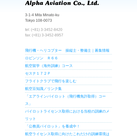
3-1-4 Mita Minato-ku
Tokyo 108-0073
tel: (+81) 3-3452-8420
fax: (+81) 3-3452-8957
飛行機・ヘリコプター 操縦士・整備士｜募集情報
ロビンソン Ｒ６６
航空留学（海外訓練）コース
セスナ１７２Ｐ
フライトクラブで飛行を楽しむ
航空豆知識／リンク集
「エアラインパイロット（飛行機免許取得）コー
ス」
パイロットライセンス取得における当校の訓練のメ
リット
「公務員パイロット」を養成中！
航空ライセンス取得に向けたこれだけの訓練環境は