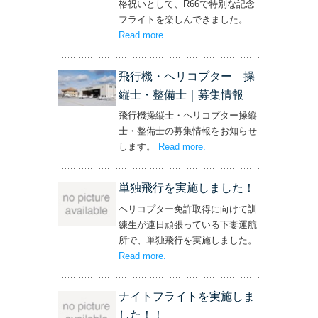
格祝いとして、R66で特別な記念
フライトを楽しんできました。
Read more
– ‘社長と専務からの嬉しいプレゼン
.
ト！’
飛行機・ヘリコプター 操
縦士・整備士｜募集情報
飛行機操縦士・ヘリコプター操縦
士・整備士の募集情報をお知らせ
します。
Read more
– ‘飛行機・ヘリコプター
.
操縦士・整備士｜募集情報’
単独飛行を実施しました！
ヘリコプター免許取得に向けて訓
練生が連日頑張っている下妻運航
所で、単独飛行を実施しました。
Read more
– ‘単独飛行を実施しました！’
.
ナイトフライトを実施しま
した！！