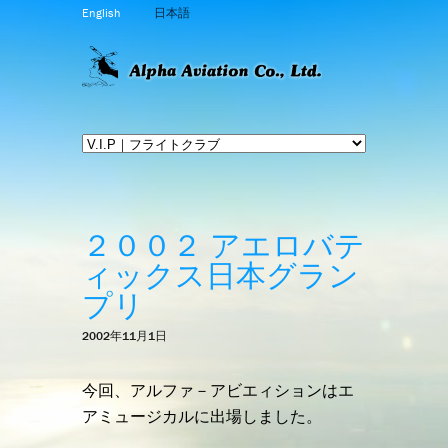
English
日本語
２００２ アエロバテ
ィックス日本グラン
プリ
2002年11月1日
今回、アルファ－アビエィションはエ
アミュージカルに出場しました。