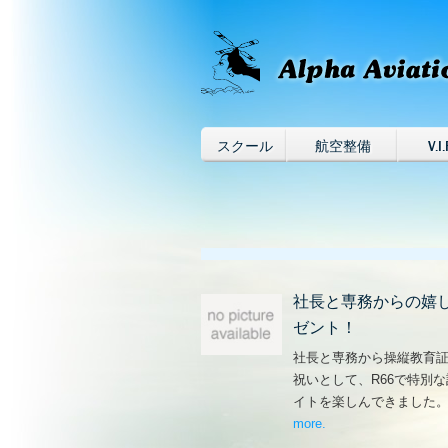
スクール
航空整備
V.I.
社長と専務からの嬉
ゼント！
社長と専務から操縦教育
祝いとして、R66で特別
イトを楽しんできました
more
– ‘社長と専務からの
.