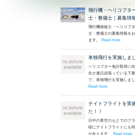
飛行機・ヘリコプタ
士・整備士｜募集情
飛行機操縦士・ヘリコプ
士・整備士の募集情報を
ます。
Read more
– ‘飛
.
単独飛行を実施しま
ヘリコプター免許取得に
生が連日頑張っている下
で、単独飛行を実施しま
Read more
– ‘単独飛行を
.
ナイトフライトを実
た！！
日中の青空のもとでのフ
様にナイトフライトにも
があります。
Read more
.