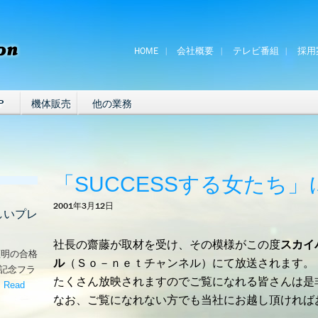
HOME
会社概要
テレビ番組
採用
P
機体販売
他の業務
「SUCCESSする女たち
2001年3月12日
しいプレ
社長の齋藤が取材を受け、その模様がこの度
スカイ
証明の合格
ル
（Ｓｏ－ｎｅｔチャンネル）にて放送されます。
な記念フラ
たくさん放映されますのでご覧になれる皆さんは是
。
Read
なお、ご覧になれない方でも当社にお越し頂ければ
嬉しいプレゼント！’