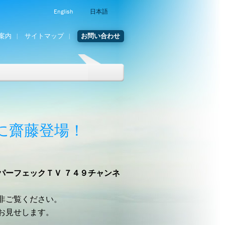
English
日本語
案内
サイトマップ
お問い合わせ
」に齋藤登場！
パーフェックＴＶ ７４９チャンネ
非ご覧ください。
お見せします。